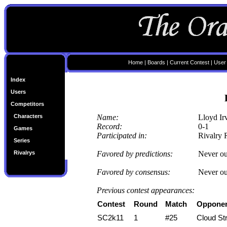
Home
|
Boards
|
Current Contest
|
User
Index
Users
Competitors
Characters
Name:
Lloyd Ir
Record:
0-1
Games
Participated in:
Rivalry
Series
Rivalrys
Favored by predictions:
Never ou
Favored by consensus:
Never ou
Previous contest appearances:
Contest
Round
Match
Oppone
SC2k11
1
#25
Cloud Str