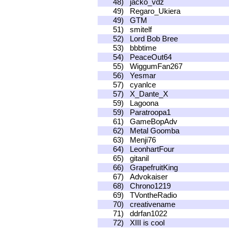
48)
jacko_vdz
49)
Regaro_Ukiera
49)
GTM
51)
smitelf
52)
Lord Bob Bree
53)
bbbtime
54)
PeaceOut64
55)
WiggumFan267
56)
Yesmar
57)
cyanlce
57)
X_Dante_X
59)
Lagoona
59)
Paratroopa1
61)
GameBopAdv
62)
Metal Goomba
63)
Menji76
64)
LeonhartFour
65)
gitanil
66)
GrapefruitKing
67)
Advokaiser
68)
Chrono1219
69)
TVontheRadio
70)
creativename
71)
ddrfan1022
72)
XIII is cool