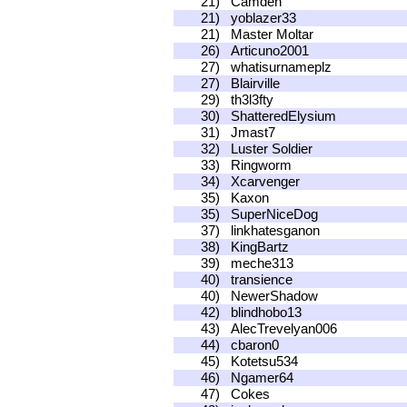
21)
Camden
21)
yoblazer33
21)
Master Moltar
26)
Articuno2001
27)
whatisurnameplz
27)
Blairville
29)
th3l3fty
30)
ShatteredElysium
31)
Jmast7
32)
Luster Soldier
33)
Ringworm
34)
Xcarvenger
35)
Kaxon
35)
SuperNiceDog
37)
linkhatesganon
38)
KingBartz
39)
meche313
40)
transience
40)
NewerShadow
42)
blindhobo13
43)
AlecTrevelyan006
44)
cbaron0
45)
Kotetsu534
46)
Ngamer64
47)
Cokes