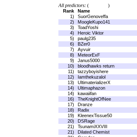
All predictors:
(
)
Show Top 10
Rank
Name
1)
SuorGenoveffa
2)
MoogleKupo141
3)
ToadYoshi
4)
Heroic Viktor
5)
paulg235
6)
BZer0
7)
Ayvuir
8)
MeteorExF
9)
Janus5000
10)
bloodhawks return
11)
tazzyboyishere
12)
Iamthekuzalol
13)
UltimaterializerX
14)
Ultimaphazon
14)
kawaiifan
16)
TheKnightOfNee
17)
Dranze
18)
Radix
19)
KleenexTissue50
20)
DSRage
21)
TsunamiXXVIII
21)
Dilated Chemist