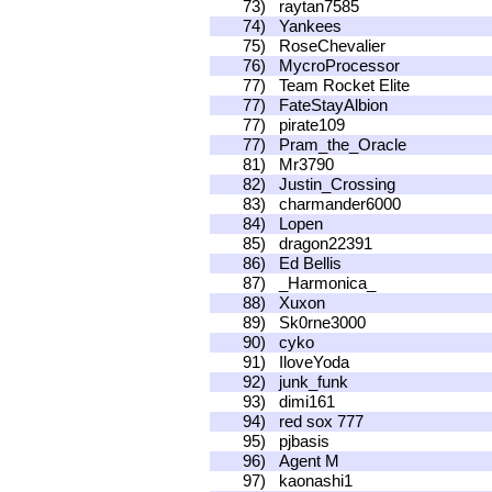
73)
raytan7585
74)
Yankees
75)
RoseChevalier
76)
MycroProcessor
77)
Team Rocket Elite
77)
FateStayAlbion
77)
pirate109
77)
Pram_the_Oracle
81)
Mr3790
82)
Justin_Crossing
83)
charmander6000
84)
Lopen
85)
dragon22391
86)
Ed Bellis
87)
_Harmonica_
88)
Xuxon
89)
Sk0rne3000
90)
cyko
91)
IloveYoda
92)
junk_funk
93)
dimi161
94)
red sox 777
95)
pjbasis
96)
Agent M
97)
kaonashi1