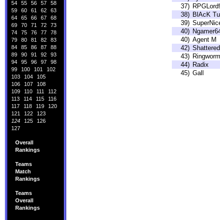
54
55
56
57
58
37)
RPGLord
59
60
61
62
63
38)
BlAcK Tu
64
65
66
67
68
39)
SuperNic
69
70
71
72
73
40)
Ngamer6
74
75
76
77
78
40)
Agent M
79
80
81
82
83
84
85
86
87
88
42)
Shattere
89
90
91
92
93
43)
Ringwor
94
95
96
97
98
44)
Radix
99
100
101
102
45)
Gall
103
104
105
106
107
108
109
110
111
112
113
114
115
116
117
118
119
120
121
122
123
124
125
126
127
Overall
Rankings
Teams
Match
Rankings
Teams
Overall
Rankings