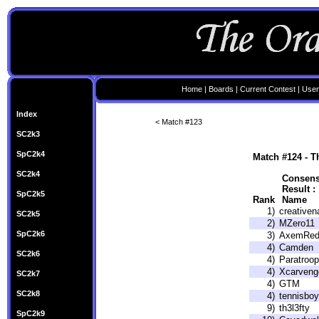
Home
|
Boards
|
Current Contest
|
User
Index
< Match #123
SC2k3
SpC2k4
Match #124 - T
SC2k4
Consens
Result :
SpC2k5
Rank
Name
1)
creative
SC2k5
2)
MZero11
SpC2k6
3)
AxemRed
4)
Camden
SC2k6
4)
Paratroo
4)
Xcarveng
SC2k7
4)
GTM
SC2k8
4)
tennisbo
9)
th3l3fty
SpC2k9