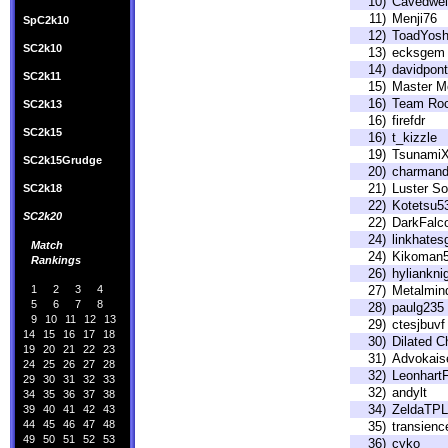
10)
Cavedwel
11)
Menji76
SpC2k10
12)
ToadYosh
SC2k10
13)
ecksgem
14)
davidpon
SC2k11
15)
Master Mo
16)
Team Roc
SC2k13
16)
firefdr
SC2k15
16)
t_kizzle
19)
TsunamiX
SC2k15Grudge
20)
charmand
21)
Luster So
SC2k18
22)
Kotetsu5
SC2k20
22)
DarkFalc
24)
linkhates
Match
24)
Kikoman
Rankings
26)
hyliankni
1
2
3
4
27)
Metalmin
5
6
7
8
28)
paulg235
9
10
11
12
13
29)
ctesjbuvf
14
15
16
17
18
30)
Dilated C
19
20
21
22
23
31)
Advokais
24
25
26
27
28
32)
Leonhart
29
30
31
32
33
32)
andylt
34
35
36
37
38
34)
ZeldaTPL
39
40
41
42
43
44
45
46
47
48
35)
transienc
49
50
51
52
53
36)
cyko