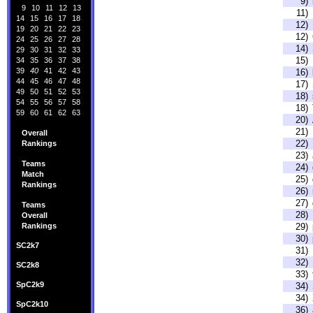
9)
9
10
11
12
13
11)
14
15
16
17
18
12)
19
20
21
22
23
12)
24
25
26
27
28
14)
29
30
31
32
33
15)
34
35
36
37
38
39
40
41
42
43
16)
44
45
46
47
48
17)
49
50
51
52
53
18)
54
55
56
57
58
18)
59
60
61
62
63
20)
21)
Overall
22)
Rankings
23)
Teams
24)
Match
25)
Rankings
26)
27)
Teams
28)
Overall
Rankings
29)
30)
SC2k7
31)
32)
SC2k8
33)
SpC2k9
34)
34)
SpC2k10
36)