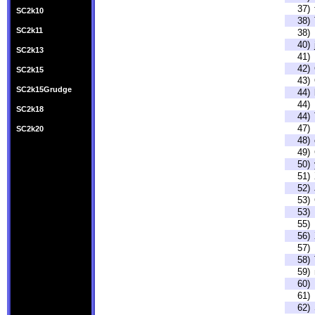
37)
SC2k10
38)
SC2k11
38)
40)
SC2k13
41)
42)
SC2k15
43)
SC2k15Grudge
44)
44)
SC2k18
44)
47)
SC2k20
48)
49)
50)
51)
52)
53)
53)
55)
56)
57)
58)
59)
60)
61)
62)