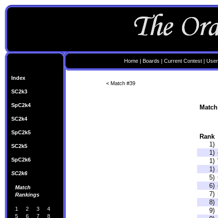
Home
|
Boards
|
Current Contest
|
User
Index
< Match #39
SC2k3
SpC2k4
Match 
SC2k4
SpC2k5
Rank
1)
SC2k5
1)
SpC2k6
1)
1)
SC2k6
5)
6)
Match
7)
Rankings
8)
1
2
3
4
9)
5
6
7
8